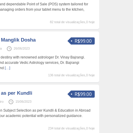
and dependable Point of Sale (POS) system tailored for
anaging orders from your tablet menu to the kitchen,
82 total de visualizações,0 hoje
r Manglik Dosha
R$99.00
ga
26/06/2023
 destiny with renowned astrologer Dr. Vinay Bajrangi.
d accurate Vedic Astrology services, Dr. Bajrangi
and
[…]
136 total de visualizações,0 hoje
 as per Kundli
R$99.00
tro
15/06/2023
 in Subject Selection as per Kundli & Education in Abroad
your academic potential with personalized guidance.
234 total de visualizações,0 hoje