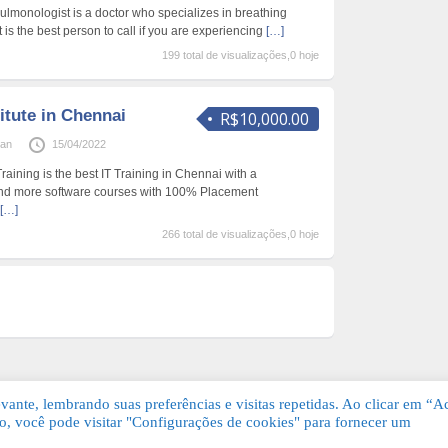
ulmonologist is a doctor who specializes in breathing
 is the best person to call if you are experiencing
[…]
199 total de visualizações,0 hoje
titute in Chennai
R$10,000.00
yan
15/04/2022
aining is the best IT Training in Chennai with a
and more software courses with 100% Placement
[…]
266 total de visualizações,0 hoje
ante, lembrando suas preferências e visitas repetidas. Ao clicar em “Ac
, você pode visitar "Configurações de cookies" para fornecer um
Grátis. Todos os direitos reservados.
KSDE