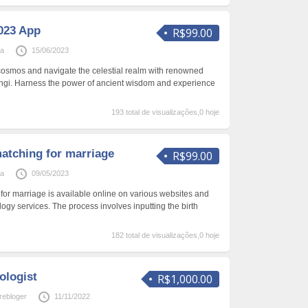
2023 App
R$99.00
ga
15/06/2023
 cosmos and navigate the celestial realm with renowned
angi. Harness the power of ancient wisdom and experience
193 total de visualizações,0 hoje
atching for marriage
R$99.00
ga
09/05/2023
or marriage is available online on various websites and
ology services. The process involves inputting the birth
182 total de visualizações,0 hoje
ologist
R$1,000.00
rebloger
11/11/2022