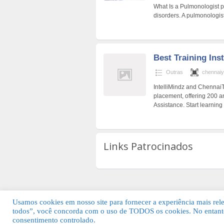
What Is a Pulmonologist p
disorders. A pulmonologist
Best Training Ins
Outras
chennai
IntelliMindz and ChennaiTr
placement, offering 200 
Assistance. Start learning
Links Patrocinados
Usamos cookies em nosso site para fornecer a experiência mais relev
todos”, você concorda com o uso de TODOS os cookies. No entanto
© 2026 Guia Fácil Lagos | Guia Comercial 
consentimento controlado.