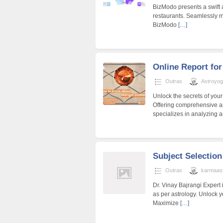
BizModo presents a swift 
restaurants. Seamlessly m
BizModo
[…]
Online Report fo
Outras
Astroyo
Unlock the secrets of your
Offering comprehensive an
specializes in analyzing 
Subject Selection
Outras
karmaas
Dr. Vinay Bajrangi Expert
as per astrology. Unlock 
Maximize
[…]