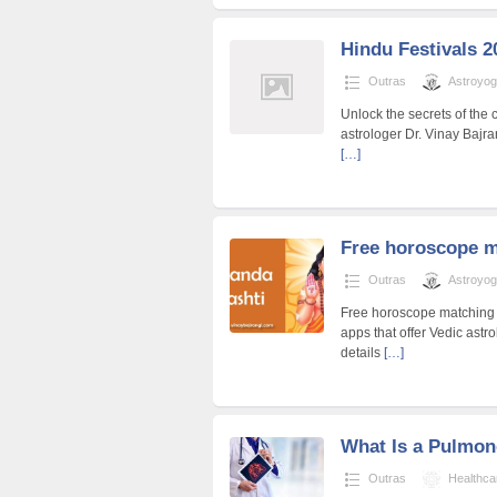
Hindu Festivals 
Outras
Astroyo
Unlock the secrets of the
astrologer Dr. Vinay Bajr
[…]
Free horoscope m
Outras
Astroyo
Free horoscope matching f
apps that offer Vedic astr
details
[…]
What Is a Pulmon
Outras
Healthca