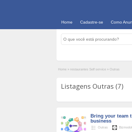
Home
Cadastre-se
Como Anun
Home
»
restaurantes Self service
»
Outras
Listagens Outras (7)
Bring your team t
business
Outras
Bizmod