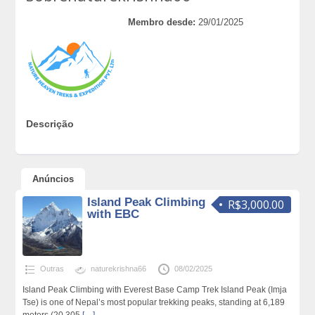
Membro desde:
29/01/2025
Descrição
Anúncios
Island Peak Climbing
R$3,000.00
with EBC
Outras
naturekrishna66
08/02/2025
Island Peak Climbing with Everest Base Camp Trek Island Peak (Imja
Tse) is one of Nepal’s most popular trekking peaks, standing at 6,189