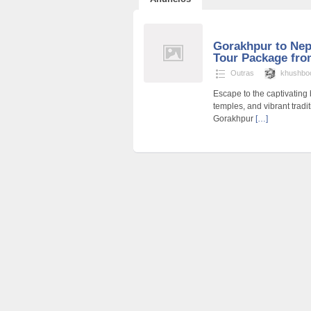
Gorakhpur to Nep
Tour Package fr
Outras
khushbo
Escape to the captivating
temples, and vibrant tradi
Gorakhpur
[…]