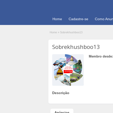
Home
Cadastre-se
Como Anun
Home
»
Sobrekhushboo13
Sobrekhushboo13
Membro desde:
Descrição
Anúncios