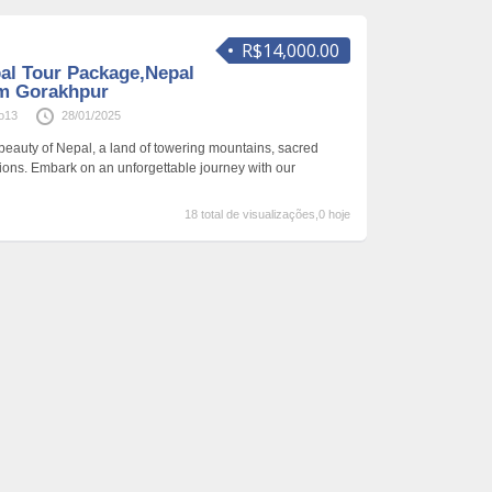
R$14,000.00
al Tour Package,Nepal
om Gorakhpur
o13
28/01/2025
 beauty of Nepal, a land of towering mountains, sacred
tions. Embark on an unforgettable journey with our
18 total de visualizações,0 hoje