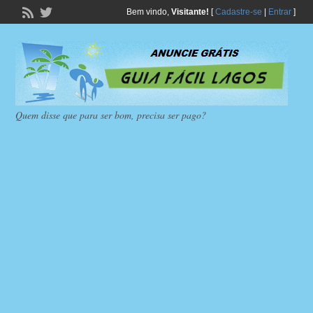
Bem vindo,
Visitante!
[
Cadastre-se
|
Entrar
]
Quem disse que para ser bom, precisa ser pago?