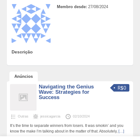
Membro desde:
27/08/2024
Descrição
Anúncios
Navigating the Genius
R$0
Wave: Strategies for
Success
Outras
jessicagarcia
02/10/2024
It’s the time to separate winners from losers. It was smokin’ and you
know the make I’m talking about in the matter of that. Absolutely,
[…]
16 total de visualizações,0 hoje