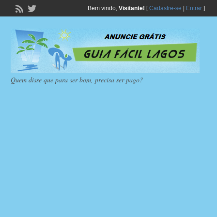
Bem vindo,
Visitante!
[
Cadastre-se
|
Entrar
]
Quem disse que para ser bom, precisa ser pago?