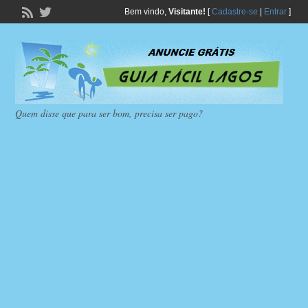
Bem vindo,
Visitante!
[
Cadastre-se
|
Entrar
]
Quem disse que para ser bom, precisa ser pago?