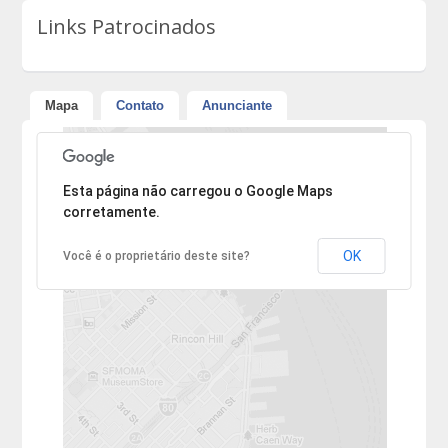
Links Patrocinados
Mapa
Contato
Anunciante
Desculpe, mas o endereço não pôde ser encontrado.
Esta página não carregou o Google Maps
corretamente.
OK
Você é o proprietário deste site?