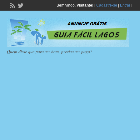
Bem vindo,
Visitante!
[
Cadastre-se
|
Entrar
]
Quem disse que para ser bom, precisa ser pago?