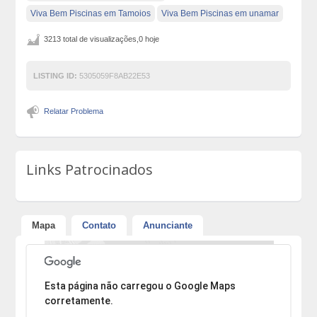
Viva Bem Piscinas em Tamoios
Viva Bem Piscinas em unamar
3213 total de visualizações,0 hoje
LISTING ID:
5305059F8AB22E53
Relatar Problema
Links Patrocinados
Mapa
Contato
Anunciante
Desculpe, mas o endereço não pôde ser encontrado.
Esta página não carregou o Google Maps
corretamente.