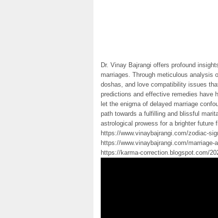
Dr. Vinay Bajrangi offers profound insights
marriages. Through meticulous analysis of
doshas, and love compatibility issues that
predictions and effective remedies have h
let the enigma of delayed marriage confo
path towards a fulfilling and blissful marit
astrological prowess for a brighter future
https://www.vinaybajrangi.com/zodiac-sig
https://www.vinaybajrangi.com/marriage-a
https://karma-correction.blogspot.com/202