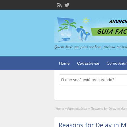
Quem disse que para ser bom, precisa ser pa
Home
Cadastre-se
Como Anun
Home
»
Agropecuárias
»
Reasons for Delay in Marr
Reasons for Delay in M