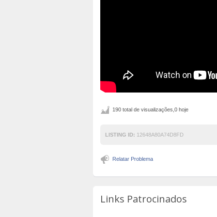
190 total de visualizações,0 hoje
LISTING ID:
12648A80A74D8FD
Relatar Problema
Links Patrocinados