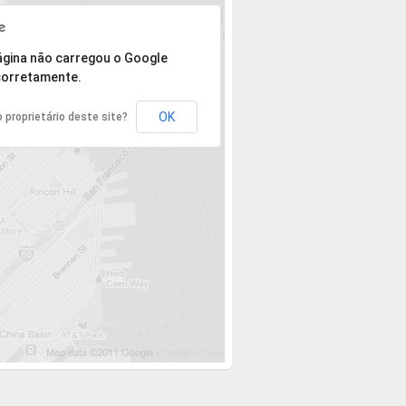
 mas o endereço não pôde ser encontrado.
ágina não carregou o Google
orretamente.
OK
 proprietário deste site?