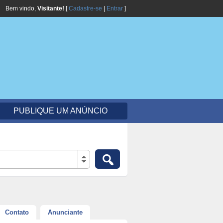
Bem vindo,
Visitante!
[
Cadastre-se
|
Entrar
]
PUBLIQUE UM ANÚNCIO
Contato
Anunciante