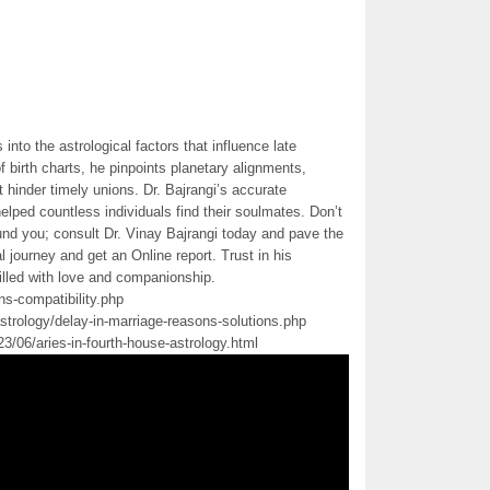
 into the astrological factors that influence late
 birth charts, he pinpoints planetary alignments,
 hinder timely unions. Dr. Bajrangi’s accurate
elped countless individuals find their soulmates. Don’t
und you; consult Dr. Vinay Bajrangi today and pave the
al journey and get an Online report. Trust in his
 filled with love and companionship.
ns-compatibility.php
strology/delay-in-marriage-reasons-solutions.php
3/06/aries-in-fourth-house-astrology.html