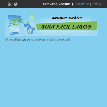
Bem vindo,
Visitante!
[
Cadastre-se
|
Entrar
]
Quem disse que para ser bom, precisa ser pago?