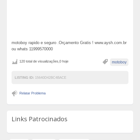
motoboy rapido e seguro .Orçamento Gratis ! www.aysh.com.br
ou whats 11999570000
120 total de visualizações,0 hoje
motoboy
LISTING ID:
15640D42BC4BACE
Relatar Problema
Links Patrocinados