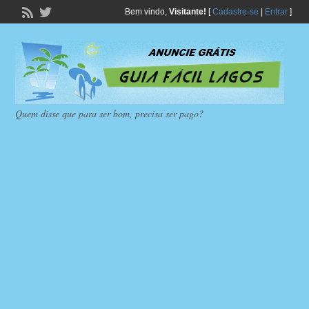
Bem vindo,
Visitante!
[
Cadastre-se
|
Entrar
]
Quem disse que para ser bom, precisa ser pago?