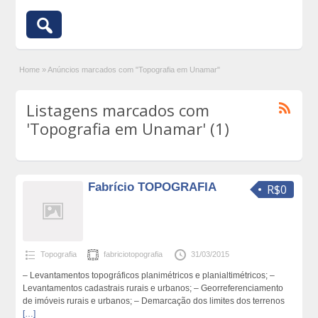
Home
»
Anúncios marcados com "Topografia em Unamar"
Listagens marcados com
'Topografia em Unamar' (1)
Fabrício TOPOGRAFIA
R$0
Topografia
fabriciotopografia
31/03/2015
– Levantamentos topográficos planimétricos e planialtimétricos; –
Levantamentos cadastrais rurais e urbanos; – Georreferenciamento
de imóveis rurais e urbanos; – Demarcação dos limites dos terrenos
[…]