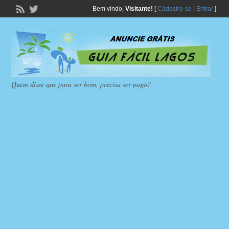
Bem vindo,
Visitante!
[
Cadastre-se
|
Entrar
]
Quem disse que para ser bom, precisa ser pago?