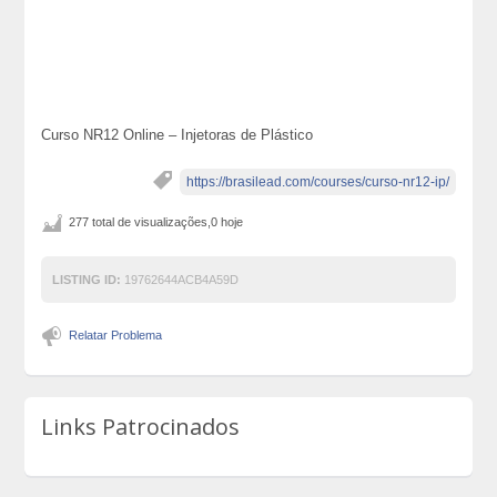
Curso NR12 Online – Injetoras de Plástico
https://brasilead.com/courses/curso-nr12-ip/
277 total de visualizações,0 hoje
LISTING ID:
19762644ACB4A59D
Relatar Problema
Links Patrocinados