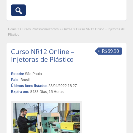
Home
»
Cursos Profissionalizantes
»
Outras
»
Curso NR12 Online – Injetoras de
Plástico
Curso NR12 Online –
R$69.90
Injetoras de Plástico
Estado:
São Paulo
País:
Brasil
Últimos itens listados
23/04/2022 18:27
Expira em:
8433 Dias, 15 Horas