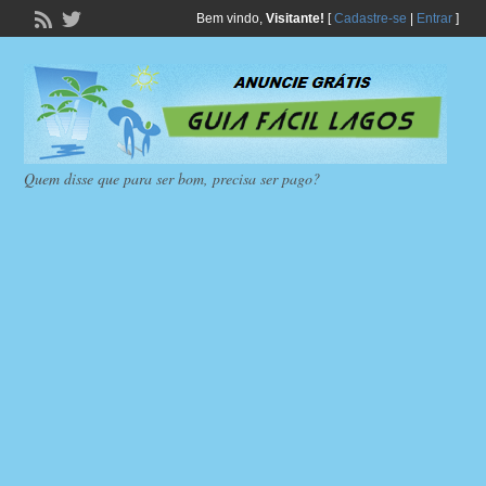
Bem vindo,
Visitante!
[
Cadastre-se
|
Entrar
]
Quem disse que para ser bom, precisa ser pago?