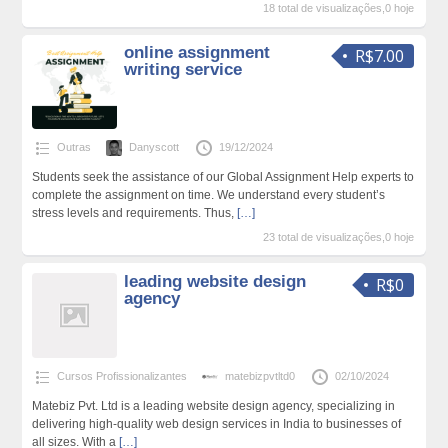
18 total de visualizações,0 hoje
online assignment
R$7.00
writing service
Outras
Danyscott
19/12/2024
Students seek the assistance of our Global Assignment Help experts to
complete the assignment on time. We understand every student’s
stress levels and requirements. Thus,
[…]
23 total de visualizações,0 hoje
leading website design
R$0
agency
Cursos Profissionalizantes
matebizpvtltd0
02/10/2024
Matebiz Pvt. Ltd is a leading website design agency, specializing in
delivering high-quality web design services in India to businesses of
all sizes. With a
[…]