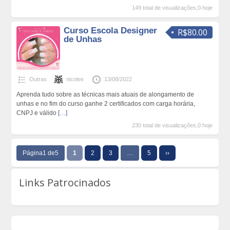
149 total de visualizações,0 hoje
Curso Escola Designer
R$80.00
de Unhas
Outras
nicolee
13/08/2022
Aprenda tudo sobre as técnicas mais atuais de alongamento de
unhas e no fim do curso ganhe 2 certificados com carga horária,
CNPJ e válido
[…]
230 total de visualizações,0 hoje
Página1 de5
1
2
3
…
5
››
Links Patrocinados