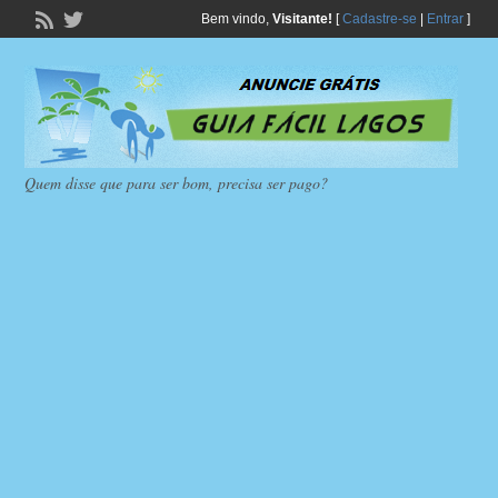
Bem vindo,
Visitante!
[
Cadastre-se
|
Entrar
]
Quem disse que para ser bom, precisa ser pago?