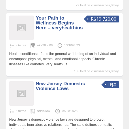
27 total de visualizações,0 hoje
Your Path to
R$19,720.00
Wellness Begins
Here – veryhealthius
Outras
nk2285609
13/10/2023
Health conditions refer to the general well-being of an individual and
encompass physical, mental, and emotional aspects. Chronic
illnesses like diabetes. VeryHealthius
165 total de visualizações,0 hoje
New Jersey Domestic
R$0
Violence Laws
Outras
srislaw87
04/10/2023
New Jersey’s domestic violence laws are designed to protect
individuals from abusive relationships. The state defines domestic