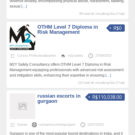
violence broadly, encompassing physical abuse, harassment, stalking,
sexual
[…]
88 total de visualizações,0 hoje
OTHM Level 7 Diploma in
R$0
Risk Management
Cursos Profissionalizantes
m2ysafety
27/09/2023
M2Y Safety Consultancy offers OTHM Level 7 Diploma in Risk
Management equipping professionals with advanced risk assessment
and mitigation skills, enhancing their expertise in ensuring
[…]
110 total de visualizações,0 hoje
russian escorts in
R$110,038.00
gurgaon
Outras
russianescortsingurgaon
22/07/2023
Gurgaon is one of the most popular tourist destinations in India, and it