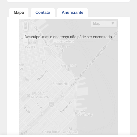
Mapa
Contato
Anunciante
Desculpe, mas o endereço não pôde ser encontrado.