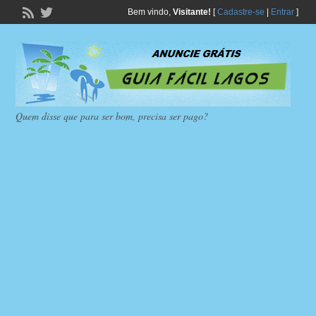
Bem vindo,
Visitante!
[
Cadastre-se
|
Entrar
]
Quem disse que para ser bom, precisa ser pago?