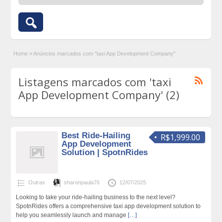
Home
»
Anúncios marcados com "taxi App Development Company"
Listagens marcados com 'taxi
App Development Company' (2)
Best Ride-Hailing
R$1,999.00
App Development
Solution | SpotnRides
Outras
sharonpaula76
12/07/2025
Looking to take your ride-hailing business to the next level?
SpotnRides offers a comprehensive taxi app development solution to
help you seamlessly launch and manage
[…]