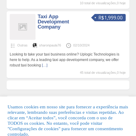
10 total de visualizações,0 hoje
Taxi App
R$1,999.00
Development
Company
Outras
sharonpaula76
02/10/2024
Looking to take your taxi business online? Uplogic Technologies is
here to help. As a leading taxi app development company, we offer
robust taxi booking
[…]
45 total de visualizações,0 hoje
Usamos cookies em nosso site para fornecer a experiência mais
relevante, lembrando suas preferências e visitas repetidas. Ao
clicar em “Aceitar todos”, você concorda com o uso de
TODOS os cookies. No entanto, você pode visitar
"Configurações de cookies" para fornecer um consentimento
© 2026 Guia Fácil Lagos | Guia Comercial Grátis. Todos os direitos
controlado.