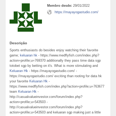
Membro desde:
29/01/2022
https://mayayogastudio.com/
Descrição
Sports enthusiasts do besides enjoy watching their favorite
game;
keluaran hk
- https://www.medflyfish.com/index.php?
action=profile;u=769370 additionally they pass time data sgp
totobet sgp by betting on it's. What is more stimulating and
Keluaran Hk
- https://mayayogastudio.com/ -
https://mayayogastudio.com/ exciting than rooting for data hk
your favorite
Keluaran Hk
-
https://www.medflyfish.com/index.php?action=profile;u=763677
team
Keluaran Hk
-
http://casualvalueinvestor.com/forum/index.php?
action=profile;u=543503 -
http://casualvalueinvestor.com/forum/index.php?
action=profile;u=543503 and keluaran sgp making just a little