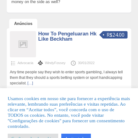
money on the side as well?
Anúncios
How To Pengeluaran Hk
R$24.00
Like Beckham
Advocacia
WindyFossey
30/01/2022
Any time people say they wish to enter sports gambling, I always tell
them that they should a sports betting system or sport handicapping
specialist.
[…]
161 total de visualizações,0 hoje
Usamos cookies em nosso site para fornecer a experiência mais
relevante, lembrando suas preferências e visitas repetidas. Ao
clicar em “Aceitar todos”, você concorda com o uso de
TODOS os cookies. No entanto, você pode visitar
"Configurações de cookies" para fornecer um consentimento
© 2026 Guia Fácil Lagos | Guia Comercial Grátis. Todos os direitos
controlado.
reservados.