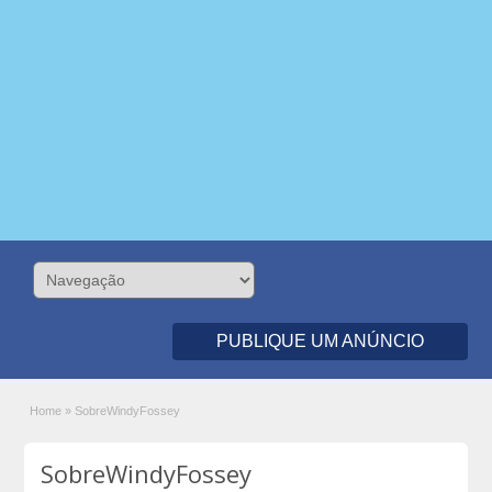
PUBLIQUE UM ANÚNCIO
Home
»
SobreWindyFossey
SobreWindyFossey