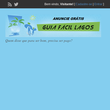
Bem vindo,
Visitante!
[
Cadastre-se
|
Entrar
]
Quem disse que para ser bom, precisa ser pago?