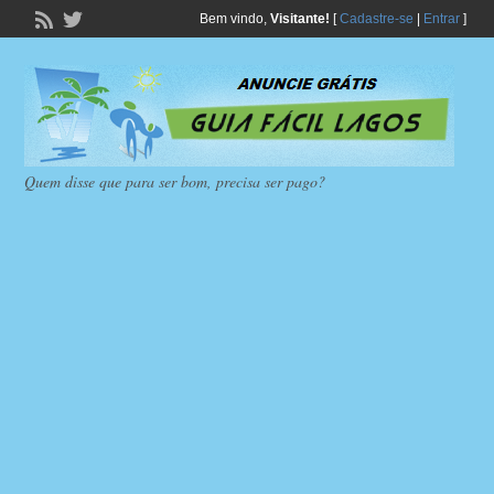
Bem vindo,
Visitante!
[
Cadastre-se
|
Entrar
]
Quem disse que para ser bom, precisa ser pago?