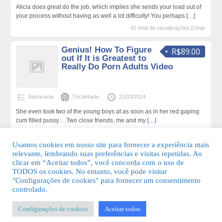
Alicia does great do the job, which implies she sends your load out of
your process without having as well a lot difficulty! You perhaps
[…]
42 total de visualizações,0 hoje
Genius! How To Figure
R$89.00
out If It is Greatest to
Really Do Porn Adults Video
Advocacia
TriciaHarte
31/03/2024
She even took two of the young boys at as soon as in her red gaping
cum filled pussy… Two close friends, me and my
[…]
39 total de visualizações,0 hoje
Usamos cookies em nosso site para fornecer a experiência mais
relevante, lembrando suas preferências e visitas repetidas. Ao
clicar em “Aceitar todos”, você concorda com o uso de
TODOS os cookies. No entanto, você pode visitar
"Configurações de cookies" para fornecer um consentimento
© 2026 Guia Fácil Lagos | Guia Comercial Grátis. Todos os direitos
controlado.
reservados.
Configurações de cookies
Aceitar todos
KSDESIGNER
-
Templates & Sistemas