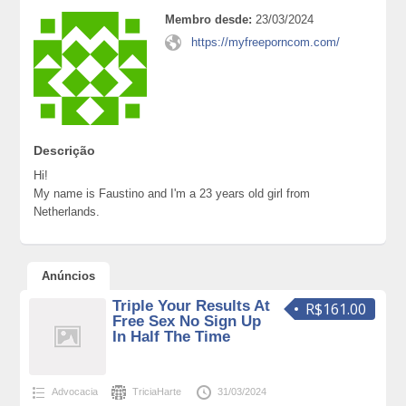
Membro desde:
23/03/2024
https://myfreeporncom.com/
Descrição
Hi!
My name is Faustino and I'm a 23 years old girl from
Netherlands.
Anúncios
Triple Your Results At
R$161.00
Free Sex No Sign Up
In Half The Time
Advocacia
TriciaHarte
31/03/2024