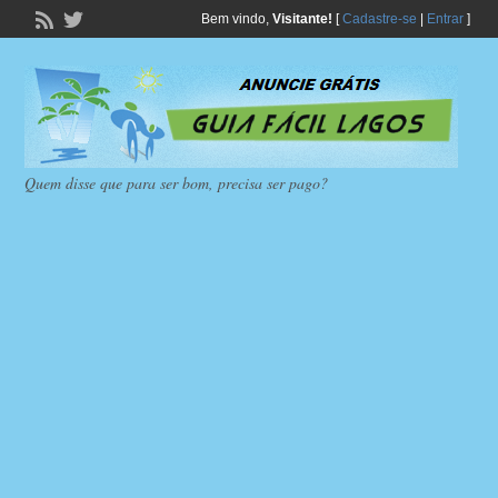
Bem vindo,
Visitante!
[
Cadastre-se
|
Entrar
]
Quem disse que para ser bom, precisa ser pago?