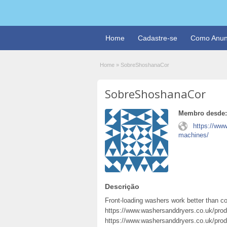
Home
Cadastre-se
Como Anun
Home
»
SobreShoshanaCor
SobreShoshanaCor
Membro desde:
https://ww
machines/
Descrição
Front-loading washers work better than c
https://www.washersanddryers.co.uk/prod
https://www.washersanddryers.co.uk/pro