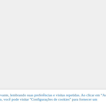
ante, lembrando suas preferências e visitas repetidas. Ao clicar em “Ac
, você pode visitar "Configurações de cookies" para fornecer um
Grátis. Todos os direitos reservados.
KSDE