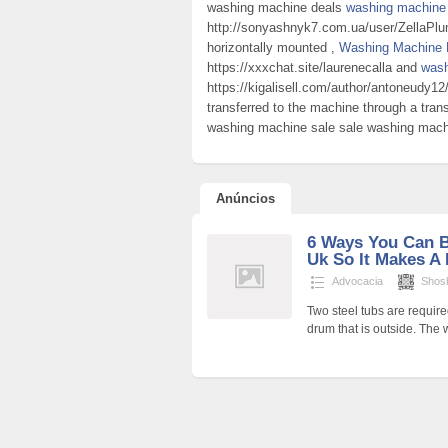
washing machine deals
washing machine 
http://sonyashnyk7.com.ua/user/ZellaPlum
horizontally mounted ,
Washing Machine 
https://xxxchat.site/laurenecalla and
wash
https://kigalisell.com/author/antoneudy12/
transferred to the machine through a tran
washing machine sale sale washing mach
Anúncios
6 Ways You Can 
Uk So It Makes A 
Advocacia
Shos
Two steel tubs are requir
drum that is outside. The