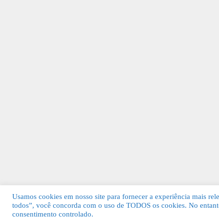
Usamos cookies em nosso site para fornecer a experiência mais relev
todos”, você concorda com o uso de TODOS os cookies. No entanto
© 2026 Guia Fácil Lagos | Guia Comercial 
consentimento controlado.