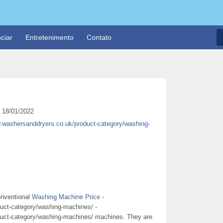
ciar
Entretenimento
Contato
18/01/2022
w.washersanddryers.co.uk/product-category/washing-
onventional
Washing Machine Price
-
uct-category/washing-machines/ -
duct-category/washing-machines/ machines. They are