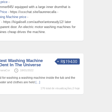
price
-
mer845/ equipped with a large inner drumthat is
Price
- https://xxxchat.site/laurenecalla -
ing Machine price
-
 - https://kigalisell.com/author/antoneudy12/ later
sparent door. An electric motor washing machines for
ines cheap drives the machine.
Best Washing Machine
R$194.00
Dent In The Universe
hanaCor
18/01/2022
ed for washing a washing machine inside the tub and the
 water and clothes are held
[…]
176 total de visualizações,0 hoje