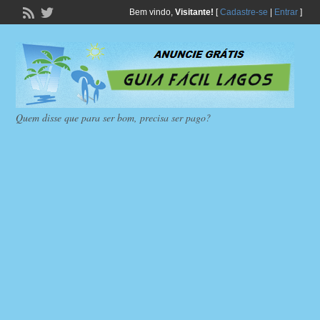
Bem vindo,
Visitante!
[
Cadastre-se
|
Entrar
]
Quem disse que para ser bom, precisa ser pago?