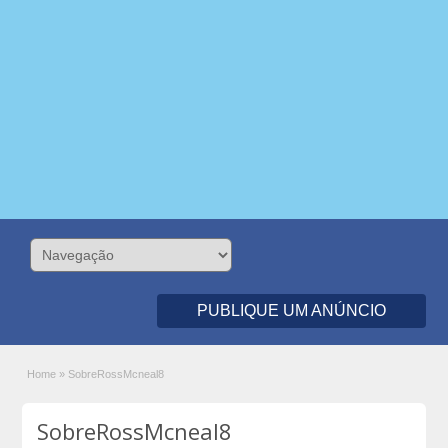
PUBLIQUE UM ANÚNCIO
Home
»
SobreRossMcneal8
SobreRossMcneal8