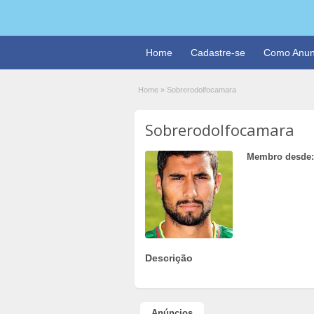
Home
Cadastre-se
Como Anun
Home
»
Sobrerodolfocamara
Sobrerodolfocamara
Membro desde:
Descrição
Anúncios