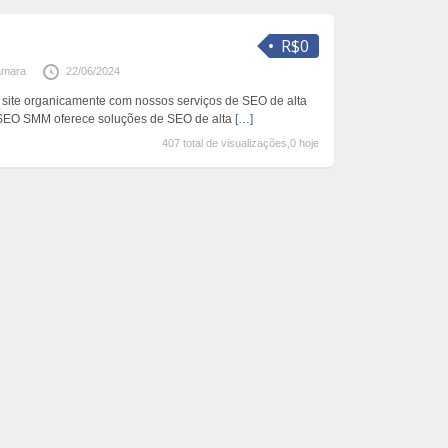
R$0
amara
22/06/2024
 site organicamente com nossos serviços de SEO de alta
 SEO SMM oferece soluções de SEO de alta
[…]
407 total de visualizações,0 hoje