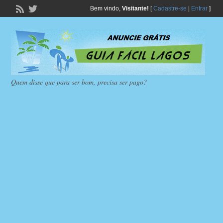
Bem vindo,
Visitante!
[
Cadastre-se
|
Entrar
]
Quem disse que para ser bom, precisa ser pago?