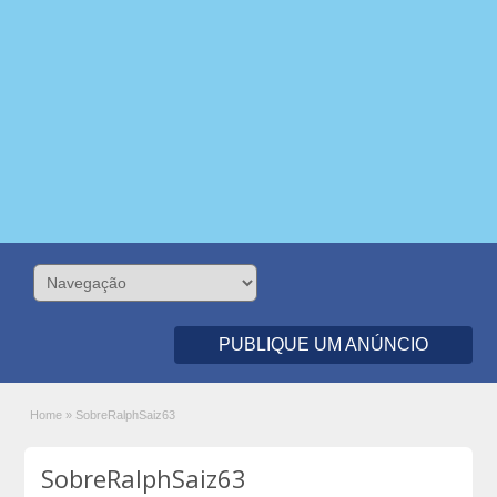
PUBLIQUE UM ANÚNCIO
Home
»
SobreRalphSaiz63
SobreRalphSaiz63