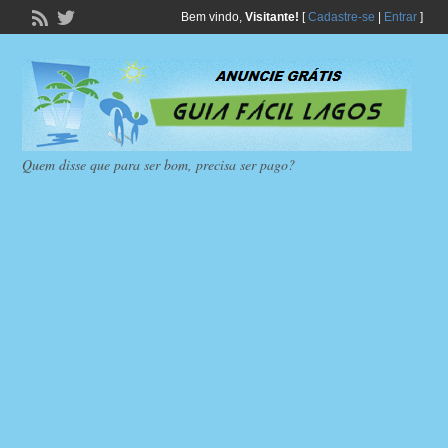
Bem vindo,
Visitante!
[
Cadastre-se
|
Entrar
]
Quem disse que para ser bom, precisa ser pago?