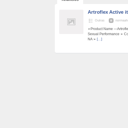
Artroflex Active it
Outras
normaa
➢Product Name —Artroflex
Sexual Performance ➢ Co
NA ➢
[…]