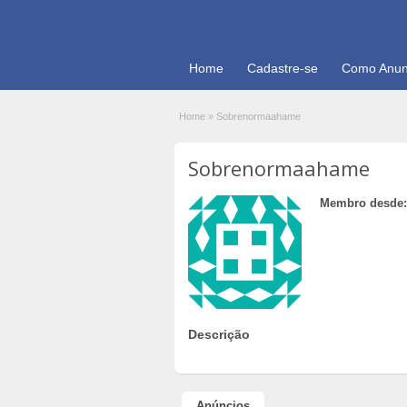
Home
Cadastre-se
Como Anun
Home
»
Sobrenormaahame
Sobrenormaahame
Membro desde:
Descrição
Anúncios