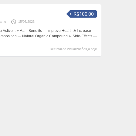
R$100.00
hame
15/06/2023
 Active it ➢Main Benefits — Improve Health & Increase
mposition — Natural Organic Compound ➢ Side-Effects —
109 total de visualizações,0 hoje