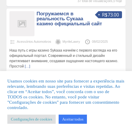
37 total de visualizações,0 hoje
Погружаемся в
R$73.00
реальность Сукааа
казино официальный сайт
Acessórios Automotivos
MyrtleLawry
08/02/2025
Наш путь с игры казино Sykaaa начнём с первого взгляда на его
официальный портал. Современный и стильный дизайн
притягивает внимание, создавая ощущение настоящего казино.
Простой
[…]
49 total de visualizações,0 hoje
Usamos cookies em nosso site para fornecer a experiência mais
relevante, lembrando suas preferências e visitas repetidas. Ao
clicar em “Aceitar todos”, você concorda com o uso de
TODOS os cookies. No entanto, você pode visitar
"Configurações de cookies" para fornecer um consentimento
© 2026 Guia Fácil Lagos | Guia Comercial Grátis. Todos os direitos
controlado.
reservados.
Configurações de cookies
Aceitar todos
KSDESIGNER
-
Templates & Sistemas