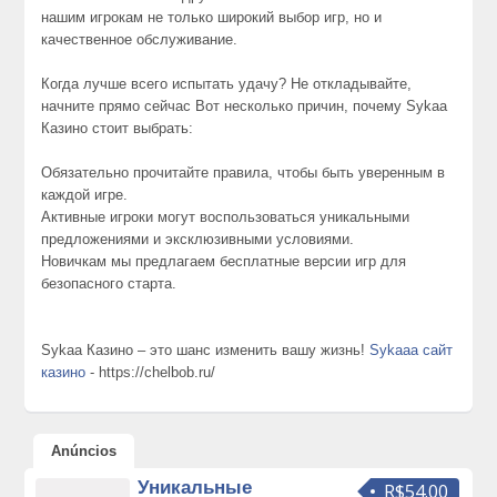
нашим игрокам не только широкий выбор игр, но и
качественное обслуживание.
Когда лучше всего испытать удачу? Не откладывайте,
начните прямо сейчас Вот несколько причин, почему Sykaa
Казино стоит выбрать:
Обязательно прочитайте правила, чтобы быть уверенным в
каждой игре.
Активные игроки могут воспользоваться уникальными
предложениями и эксклюзивными условиями.
Новичкам мы предлагаем бесплатные версии игр для
безопасного старта.
Sykaa Казино – это шанс изменить вашу жизнь!
Sykaaa сайт
казино
- https://chelbob.ru/
Anúncios
Уникальные
R$54.00