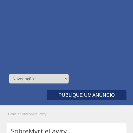
PUBLIQUE UM ANÚNCIO
Home
»
SobreMyrtleLawry
SobreMyrtleLawry