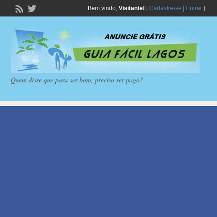
Bem vindo,
Visitante!
[
Cadastre-se
|
Entrar
]
Quem disse que para ser bom, precisa ser pago?