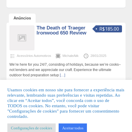
Anúncios
The Death of Traeger
R$185.00
Ironwood 650 Review
Acessórios Automotivos
MichaleAitk
28/01/2025
We’re here for you 24/7, consisting of holidays, because we’re cooks–
not lenders and we appreciate our craft. Experience the ultimate
outdoor food preparation setup
[…]
20 total de visualizações,0 hoje
Usamos cookies em nosso site para fornecer a experiência mais
relevante, lembrando suas preferências e visitas repetidas. Ao
clicar em “Aceitar todos”, você concorda com o uso de
TODOS os cookies. No entanto, você pode visitar
"Configurações de cookies" para fornecer um consentimento
© 2026 Guia Fácil Lagos | Guia Comercial Grátis. Todos os direitos
controlado.
reservados.
Configurações de cookies
Aceitar todos
KSDESIGNER
-
Templates & Sistemas