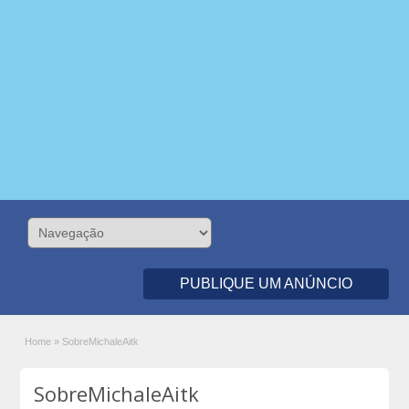
PUBLIQUE UM ANÚNCIO
Home
»
SobreMichaleAitk
SobreMichaleAitk