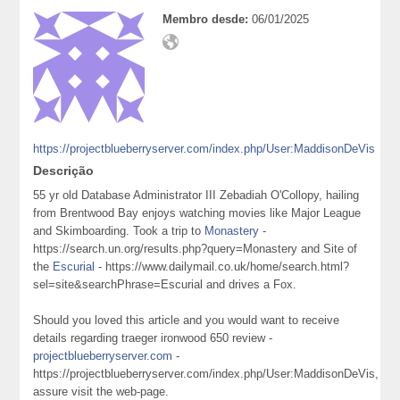
Membro desde:
06/01/2025
https://projectblueberryserver.com/index.php/User:MaddisonDeVis
Descrição
55 yr old Database Administrator III Zebadiah O'Collopy, hailing
from Brentwood Bay enjoys watching movies like Major League
and Skimboarding. Took a trip to
Monastery
-
https://search.un.org/results.php?query=Monastery and Site of
the
Escurial
- https://www.dailymail.co.uk/home/search.html?
sel=site&searchPhrase=Escurial and drives a Fox.
Should you loved this article and you would want to receive
details regarding traeger ironwood 650 review -
projectblueberryserver.com
-
https://projectblueberryserver.com/index.php/User:MaddisonDeVis,
assure visit the web-page.