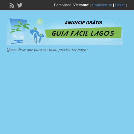
Bem vindo,
Visitante!
[
Cadastre-se
|
Entrar
]
Quem disse que para ser bom, precisa ser pago?