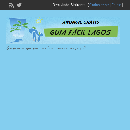
Bem vindo,
Visitante!
[
Cadastre-se
|
Entrar
]
Quem disse que para ser bom, precisa ser pago?