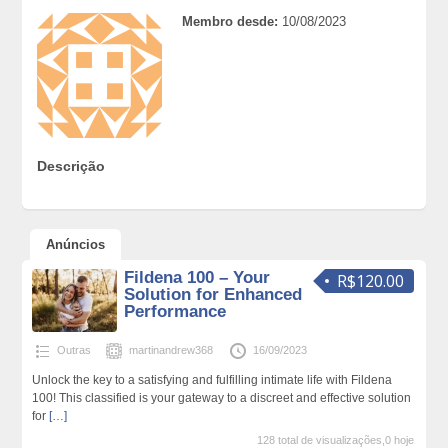
Membro desde:
10/08/2023
Descrição
Anúncios
Fildena 100 – Your
R$120.00
Solution for Enhanced
Performance
Outras
martinandrew368
16/09/2023
Unlock the key to a satisfying and fulfilling intimate life with Fildena
100! This classified is your gateway to a discreet and effective solution
for
[…]
128 total de visualizações,0 hoje