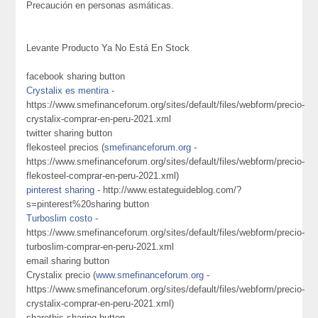
Precaución en personas asmáticas.
Levante Producto Ya No Está En Stock
facebook sharing button
Crystalix es mentira
-
https://www.smefinanceforum.org/sites/default/files/webform/precio-
crystalix-comprar-en-peru-2021.xml
twitter sharing button
flekosteel precios (
smefinanceforum.org
-
https://www.smefinanceforum.org/sites/default/files/webform/precio-
flekosteel-comprar-en-peru-2021.xml)
pinterest sharing
- http://www.estateguideblog.com/?
s=pinterest%20sharing button
Turboslim costo
-
https://www.smefinanceforum.org/sites/default/files/webform/precio-
turboslim-comprar-en-peru-2021.xml
email sharing button
Crystalix precio (
www.smefinanceforum.org
-
https://www.smefinanceforum.org/sites/default/files/webform/precio-
crystalix-comprar-en-peru-2021.xml)
sharethis sharing button