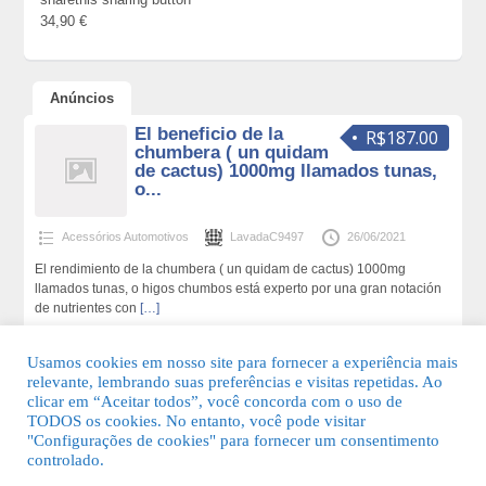
34,90 €
Anúncios
El beneficio de la
R$187.00
chumbera ( un quidam
de cactus) 1000mg llamados tunas,
o...
Acessórios Automotivos
LavadaC9497
26/06/2021
El rendimiento de la chumbera ( un quidam de cactus) 1000mg
llamados tunas, o higos chumbos está experto por una gran notación
de nutrientes con
[…]
227 total de visualizações,0 hoje
Usamos cookies em nosso site para fornecer a experiência mais
relevante, lembrando suas preferências e visitas repetidas. Ao
clicar em “Aceitar todos”, você concorda com o uso de
TODOS os cookies. No entanto, você pode visitar
"Configurações de cookies" para fornecer um consentimento
© 2026 Guia Fácil Lagos | Guia Comercial Grátis. Todos os direitos
controlado.
reservados.