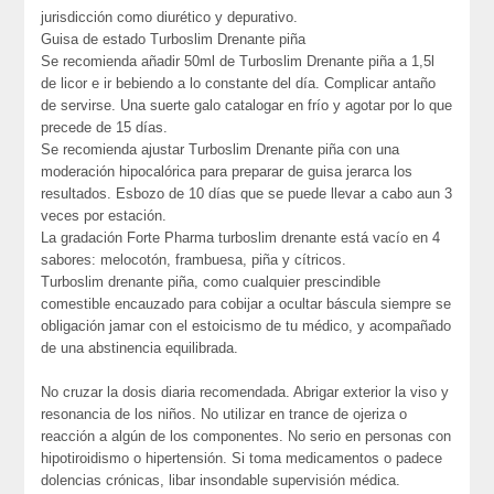
jurisdicción como diurético y depurativo.
Guisa de estado Turboslim Drenante piña
Se recomienda añadir 50ml de Turboslim Drenante piña a 1,5l
de licor e ir bebiendo a lo constante del día. Complicar antaño
de servirse. Una suerte galo catalogar en frío y agotar por lo que
precede de 15 días.
Se recomienda ajustar Turboslim Drenante piña con una
moderación hipocalórica para preparar de guisa jerarca los
resultados. Esbozo de 10 días que se puede llevar a cabo aun 3
veces por estación.
La gradación Forte Pharma turboslim drenante está vacío en 4
sabores: melocotón, frambuesa, piña y cítricos.
Turboslim drenante piña, como cualquier prescindible
comestible encauzado para cobijar a ocultar báscula siempre se
obligación jamar con el estoicismo de tu médico, y acompañado
de una abstinencia equilibrada.
No cruzar la dosis diaria recomendada. Abrigar exterior la viso y
resonancia de los niños. No utilizar en trance de ojeriza o
reacción a algún de los componentes. No serio en personas con
hipotiroidismo o hipertensión. Si toma medicamentos o padece
dolencias crónicas, libar insondable supervisión médica.