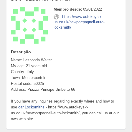
Membro desde:
05/01/2022
https://www.autokeys-r-
us.co.uk/newportpagnell-auto-
locksmith/
Descrição
Name: Lashonda Walter
My age: 21 years old
Country: Italy
Town: Montespertoli
Postal code: 50025
Address: Piazza Principe Umberto 66
If you have any inquiries regarding exactly where and how to
use
car Locksmiths
- https://www.autokeys-r-
us.co.uk/newportpagnell-auto-locksmith/, you can call us at our
own web site.