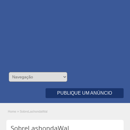
PUBLIQUE UM ANÚNCIO
Home
»
SobreLashondaWal
SobreLashondaWal