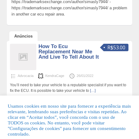
https://trademarksexchange.com/author/simasly7944/ -
https://trademarksexchange.com/author/simasly7944/ a problem
in another car ecu repair area.
Anúncios
How To Ecu
R$53.00
Replacement Near Me
And Live To Tell About It
Advocacia
KendraCage
26/01/2022
You’ll need to take your vehicle to a reputable specialist if you want to
fix the ECU. It is possible to take your vehicle to
[…]
154 total de visualizações,0 hoje
Usamos cookies em nosso site para fornecer a experiência mais
relevante, lembrando suas preferências e visitas repetidas. Ao
clicar em “Aceitar todos”, você concorda com o uso de
TODOS os cookies. No entanto, você pode visitar
"Configurações de cookies" para fornecer um consentimento
© 2026 Guia Fácil Lagos | Guia Comercial Grátis. Todos os direitos
controlado.
reservados.