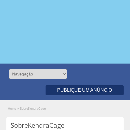
PUBLIQUE UM ANÚNCIO
Home
»
SobreKendraCage
SobreKendraCage