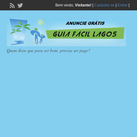
Bem vindo,
Visitante!
[
Cadastre-se
|
Entrar
]
Quem disse que para ser bom, precisa ser pago?