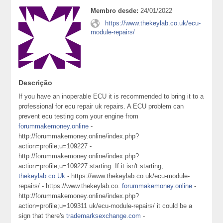
Membro desde:
24/01/2022
https://www.thekeylab.co.uk/ecu-
module-repairs/
Descrição
If you have an inoperable ECU it is recommended to bring it to a
professional for ecu repair uk repairs. A ECU problem can
prevent ecu testing com your engine from
forummakemoney.online
-
http://forummakemoney.online/index.php?
action=profile;u=109227 -
http://forummakemoney.online/index.php?
action=profile;u=109227 starting. If it isn't starting,
thekeylab.co.Uk
- https://www.thekeylab.co.uk/ecu-module-
repairs/ - https://www.thekeylab.co.
forummakemoney.online
-
http://forummakemoney.online/index.php?
action=profile;u=109311 uk/ecu-module-repairs/ it could be a
sign that there's
trademarksexchange.com
-