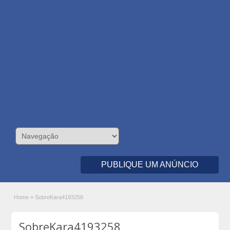
PUBLIQUE UM ANÚNCIO
Home
»
SobreKara4193258
SobreKara4193258