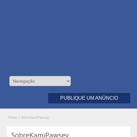
PUBLIQUE UM ANÚNCIO
Home
»
SobreKamiPawsey
SobreKamiPawsey