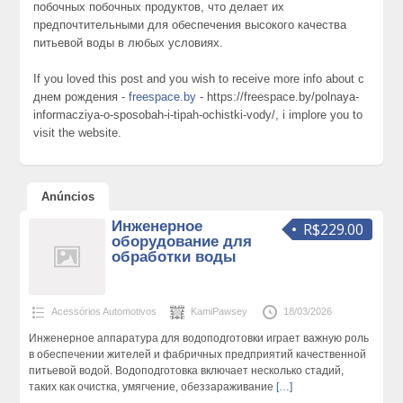
побочных побочных продуктов, что делает их
предпочтительными для обеспечения высокого качества
питьевой воды в любых условиях.
If you loved this post and you wish to receive more info about с
днем рождения -
freespace.by
- https://freespace.by/polnaya-
informacziya-o-sposobah-i-tipah-ochistki-vody/, i implore you to
visit the website.
Anúncios
Инженерное
R$229.00
оборудование для
обработки воды
Acessórios Automotivos
KamiPawsey
18/03/2026
Инженерное аппаратура для водоподготовки играет важную роль
в обеспечении жителей и фабричных предприятий качественной
питьевой водой. Водоподготовка включает несколько стадий,
таких как очистка, умягчение, обеззараживание
[…]