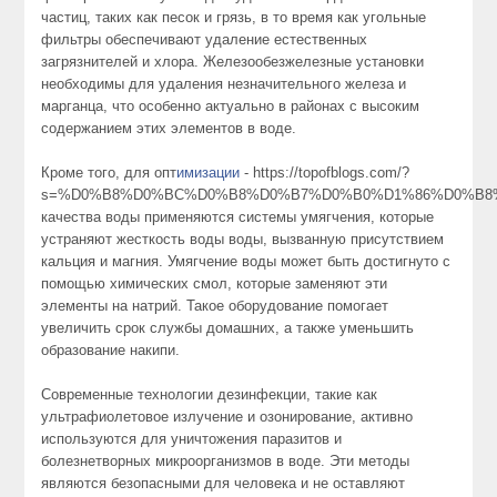
частиц, таких как песок и грязь, в то время как угольные
фильтры обеспечивают удаление естественных
загрязнителей и хлора. Железообезжелезные установки
необходимы для удаления незначительного железа и
марганца, что особенно актуально в районах с высоким
содержанием этих элементов в воде.
Кроме того, для опт
имизации
- https://topofblogs.com/?
s=%D0%B8%D0%BC%D0%B8%D0%B7%D0%B0%D1%86%D0%B8
качества воды применяются системы умягчения, которые
устраняют жесткость воды воды, вызванную присутствием
кальция и магния. Умягчение воды может быть достигнуто с
помощью химических смол, которые заменяют эти
элементы на натрий. Такое оборудование помогает
увеличить срок службы домашних, а также уменьшить
образование накипи.
Современные технологии дезинфекции, такие как
ультрафиолетовое излучение и озонирование, активно
используются для уничтожения паразитов и
болезнетворных микроорганизмов в воде. Эти методы
являются безопасными для человека и не оставляют