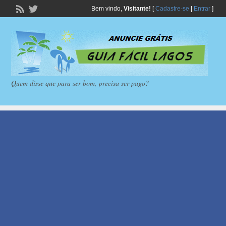
Bem vindo,
Visitante!
[
Cadastre-se
|
Entrar
]
Quem disse que para ser bom, precisa ser pago?