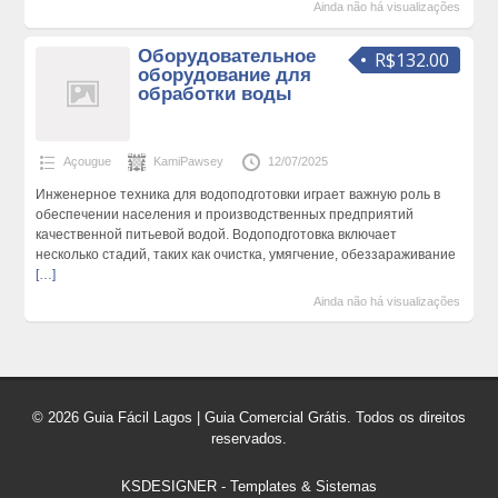
Ainda não há visualizações
Оборудовательное
R$132.00
оборудование для
обработки воды
Açougue
KamiPawsey
12/07/2025
Инженерное техника для водоподготовки играет важную роль в
обеспечении населения и производственных предприятий
качественной питьевой водой. Водоподготовка включает
несколько стадий, таких как очистка, умягчение, обеззараживание
[…]
Ainda não há visualizações
© 2026 Guia Fácil Lagos | Guia Comercial Grátis. Todos os direitos
reservados.
KSDESIGNER
-
Templates & Sistemas