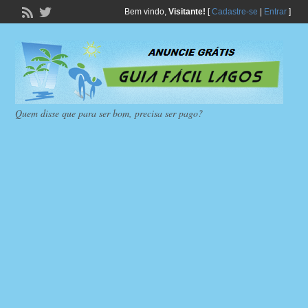
Bem vindo,
Visitante!
[
Cadastre-se
|
Entrar
]
Quem disse que para ser bom, precisa ser pago?