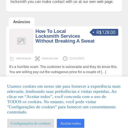
locksmith you can make contact with us at our own web page.
Anúncios
How To Local
R$128.00
Locksmith Services
Without Breaking A Sweat
Advocacia
JaniceIsrae
21/11/2021
It’s a horrible scam. The customer is vulnerable and they do know this.
You are willing pay out the outrageous price for a couple of
[…]
167 total de visualizações,0 hoje
Usamos cookies em nosso site para fornecer a experiência mais
relevante, lembrando suas preferências e visitas repetidas. Ao
clicar em “Aceitar todos”, você concorda com o uso de
TODOS os cookies. No entanto, você pode visitar
"Configurações de cookies" para fornecer um consentimento
© 2026 Guia Fácil Lagos | Guia Comercial Grátis. Todos os direitos
controlado.
reservados.
Configurações de cookies
Aceitar todos
KSDESIGNER
-
Templates & Sistemas