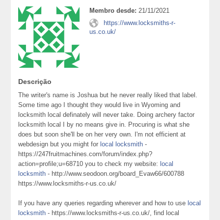
Membro desde:
21/11/2021
https://www.locksmiths-r-
us.co.uk/
Descrição
The writer's name is Joshua but he never really liked that label.
Some time ago I thought they would live in Wyoming and
locksmith local definately will never take. Doing archery factor
locksmith local I by no means give in. Procuring is what she
does but soon she'll be on her very own. I'm not efficient at
webdesign but you might for
local locksmith
-
https://247fruitmachines.com/forum/index.php?
action=profile;u=68710 you to check my website:
local
locksmith
- http://www.seodoon.org/board_Evaw66/600788
https://www.locksmiths-r-us.co.uk/
If you have any queries regarding wherever and how to use
local
locksmith
- https://www.locksmiths-r-us.co.uk/, find local