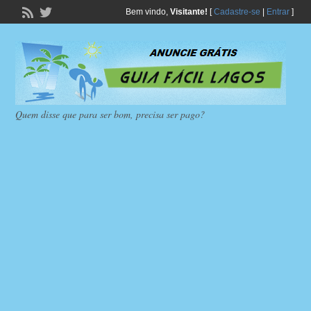
Bem vindo,
Visitante!
[
Cadastre-se
|
Entrar
]
Quem disse que para ser bom, precisa ser pago?