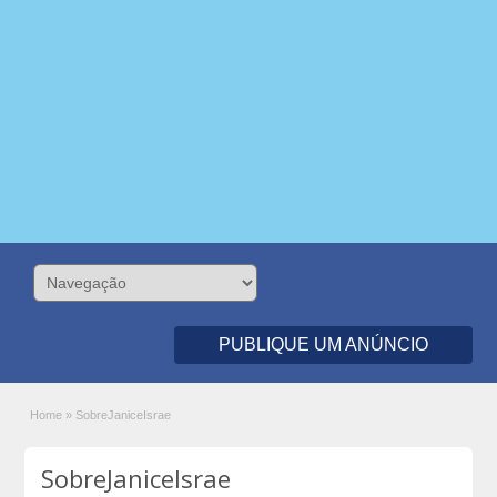
PUBLIQUE UM ANÚNCIO
Home
»
SobreJaniceIsrae
SobreJaniceIsrae