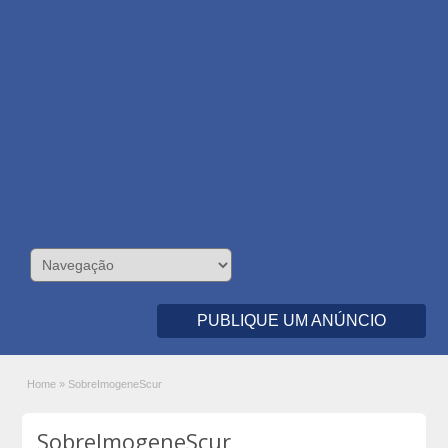
PUBLIQUE UM ANÚNCIO
Home
»
SobreImogeneScur
SobreImogeneScur