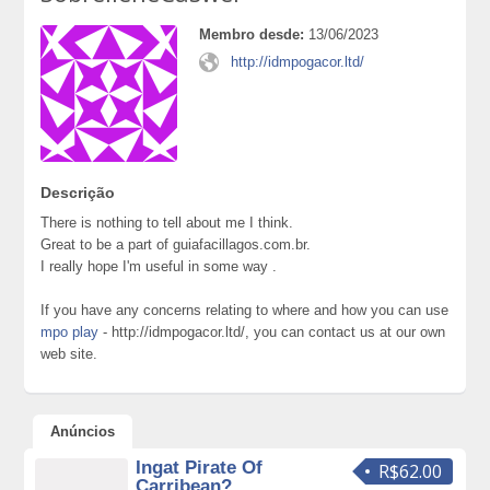
Membro desde:
13/06/2023
http://idmpogacor.ltd/
Descrição
There is nothing to tell about me I think.
Great to be a part of guiafacillagos.com.br.
I really hope I'm useful in some way .
If you have any concerns relating to where and how you can use
mpo play
- http://idmpogacor.ltd/, you can contact us at our own
web site.
Anúncios
Ingat Pirate Of
R$62.00
Carribean?