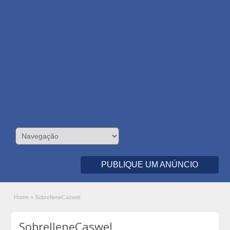
PUBLIQUE UM ANÚNCIO
Home
»
SobreIleneCaswel
SobreIleneCaswel