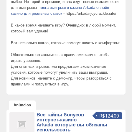
выбор. Не теряйте времени, и вас ждут новые возможности
для выигрыша -
мега выигрыш в казино Arkada онлайн
казино для реальных ставок
- https://arkada-joycrackle.site/.
В какое время начинать игру? Очевидно: в любой момент,
который вам удобен!
Вот несколько шагов, которые помогут начать с комфортом:
Обязательно ознакомьтесь с правилами казино, чтобы
играть уверенно.
Для опытных игроков, мы предлагаем эксклюзивные
условия, которые помогут увеличить ваши выигрыши.
Для новичков, начните с демо-игр, чтобы разобраться с
правилами и погрузиться в игру.
Anúncios
Все тайны бонусов
R$124.00
интернет-казино
Arkada которые вы обязаны
использовать