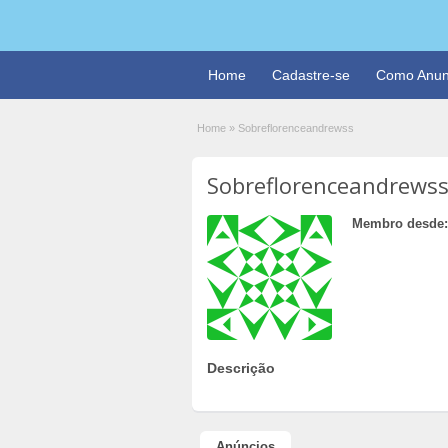
Home
Cadastre-se
Como Anun
Home
»
Sobreflorenceandrewss
Sobreflorenceandrews
Membro desde:
Descrição
Anúncios