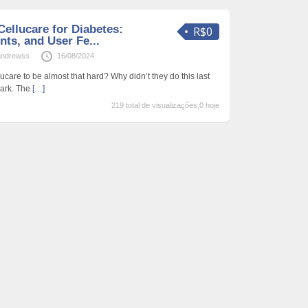
Cellucare for Diabetes:
R$0
nts, and User Fe...
andrewss
16/08/2024
ucare to be almost that hard? Why didn’t they do this last
lark. The
[…]
219 total de visualizações,0 hoje