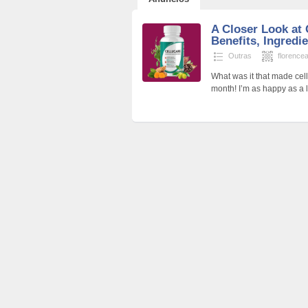
A Closer Look at 
Benefits, Ingredie
Outras
florence
What was it that made cell
month! I’m as happy as a 