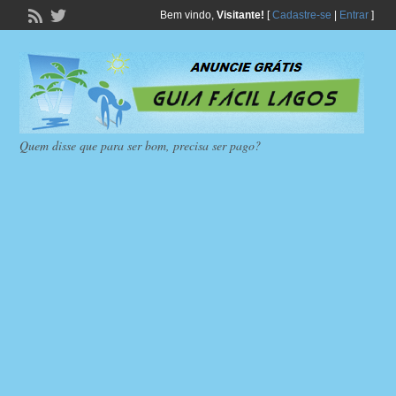
Bem vindo,
Visitante!
[
Cadastre-se
|
Entrar
]
Quem disse que para ser bom, precisa ser pago?