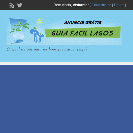
Bem vindo,
Visitante!
[
Cadastre-se
|
Entrar
]
Quem disse que para ser bom, precisa ser pago?