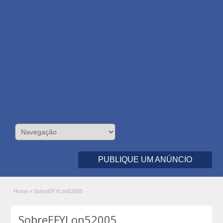
PUBLIQUE UM ANÚNCIO
Home
»
SobreEFYLon52005
SobreEFYLon52005