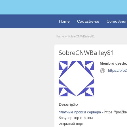
Home
Cadastre-se
Como Anun
Home
»
SobreCNWBailey81
SobreCNWBailey81
Membro desde:
https://pro2
Descrição
платные прокси сервера
- https://pro2b
браузер тор отзывы
открытый порт