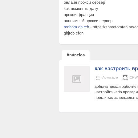
онлайн прокси сервер
как поменять дату
прокси франция
анонимный прокси сервер
regbnm ghjrcb
- https://snaretomten.se/c
ghjrcb cfqn
Anúncios
как настроить в
Advocacia
CNWB
добыча прокси рабочие 
настройка kerio проверк
прокси как использоват