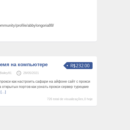
ommunity/profile/abbylongoria88/
ремя на компьютере
R$232.00
ailey81
28/05/2021
прокси как настроить сафари на айфоне сайт с прокси
а открытых портов как узнать прокси сервер турецкие
ь
[…]
726 total de visualizações,0 hoje