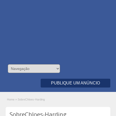
PUBLIQUE UM ANÚNCIO
Home
»
SobreChloes-Harding
SobreChloes-Harding