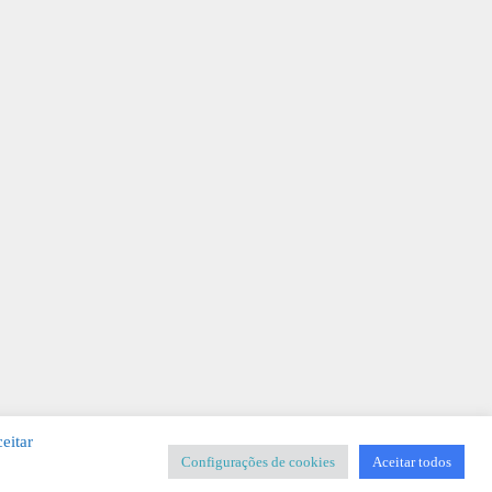
eitar
Configurações de cookies
Aceitar todos
SIGNER
-
Templates & Sistemas