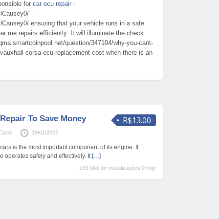
ponsible for
car ecu repair
-
llCausey0/ -
llCausey0/ ensuring that your vehicle runs in a safe
e repairs efficiently. It will illuminate the check
rqma.smartcoinpool.net/question/347104/why-you-cant-
 vauxhall corsa ecu replacement cost when there is an
Repair To Save Money
R$13.00
Cisco
19/01/2022
 cars is the most important component of its engine. It
 operates safely and effectively. It
[…]
163 total de visualizações,0 hoje