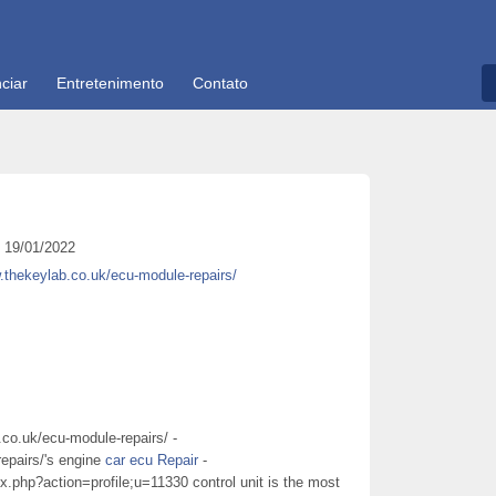
ciar
Entretenimento
Contato
19/01/2022
.thekeylab.co.uk/ecu-module-repairs/
.co.uk/ecu-module-repairs/ -
epairs/'s engine
car ecu Repair
-
ex.php?action=profile;u=11330 control unit is the most