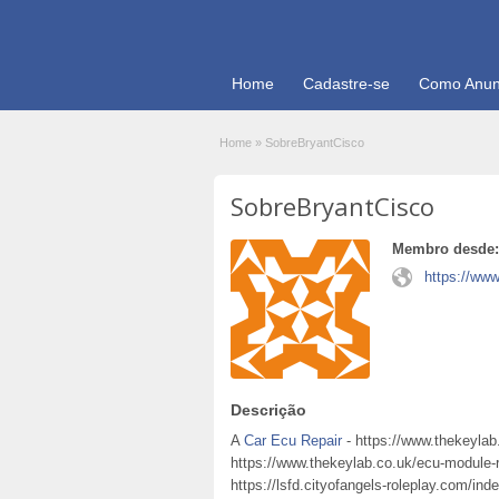
Home
Cadastre-se
Como Anun
Home
»
SobreBryantCisco
SobreBryantCisco
Membro desde:
https://www
Descrição
A
Car Ecu Repair
- https://www.thekeylab
https://www.thekeylab.co.uk/ecu-module-r
https://lsfd.cityofangels-roleplay.com/ind