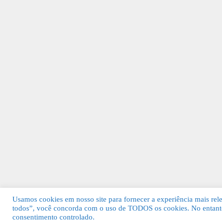
Usamos cookies em nosso site para fornecer a experiência mais relev
todos”, você concorda com o uso de TODOS os cookies. No entanto
© 2026 Guia Fácil Lagos | Guia Comercial 
consentimento controlado.