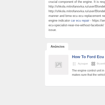
crucial component of the engine. It is res
http://shkola.mitrofanovka.ru/user/Blonde
http://shkola.mitrofanovka.ru/user/Blonde
manner and bmw ecu ecu replacement near m
engine indicator
car ecu repair
- https://a
ecu-specialist-near-me-without-facebook/
issue.
Anúncios
How To Ford Ecu 
Açougue
Bryant
The engine control unit in
makes sure that the vehicle