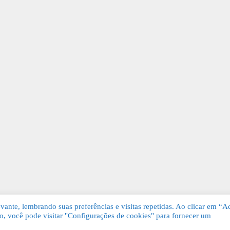
ante, lembrando suas preferências e visitas repetidas. Ao clicar em “Ac
, você pode visitar "Configurações de cookies" para fornecer um
Grátis. Todos os direitos reservados.
KSDE