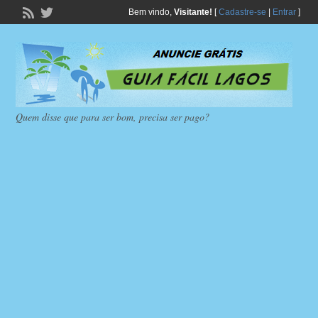
Bem vindo,
Visitante!
[
Cadastre-se
|
Entrar
]
Quem disse que para ser bom, precisa ser pago?