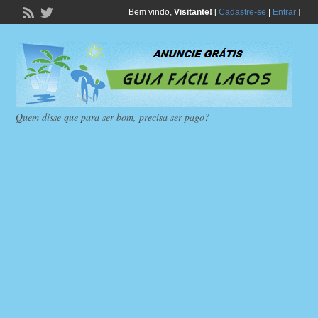
Bem vindo,
Visitante!
[
Cadastre-se
|
Entrar
]
Quem disse que para ser bom, precisa ser pago?