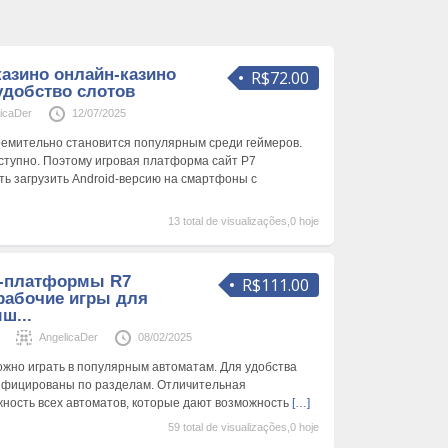
азино онлайн-казино
R$72.00
удобство слотов
icaDer
12/07/2025
ремительно становится популярным среди геймеров.
оступно. Поэтому игровая платформа сайт Р7
ь загрузить Android-версию на смартфоны с
13 total de visualizações,0 hoje
г-платформы R7
R$111.00
рабочие игры для
ш...
s
AngelicaDer
08/02/2025
ожно играть в популярным автоматам. Для удобства
сифицированы по разделам. Отличительная
жность всех автоматов, которые дают возможность
[…]
59 total de visualizações,0 hoje