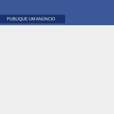
PUBLIQUE UM ANÚNCIO