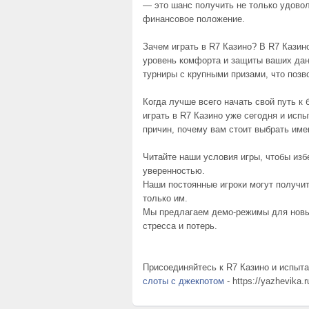
— это шанс получить не только удовол
финансовое положение.
Зачем играть в R7 Казино? В R7 Казин
уровень комфорта и защиты ваших дан
турниры с крупными призами, что позв
Когда лучше всего начать свой путь 
играть в R7 Казино уже сегодня и испы
причин, почему вам стоит выбрать име
Читайте наши условия игры, чтобы изб
уверенностью.
Наши постоянные игроки могут получи
только им.
Мы предлагаем демо-режимы для новых
стресса и потерь.
Присоединяйтесь к R7 Казино и испыт
слоты с джекпотом
- https://yazhevika.r