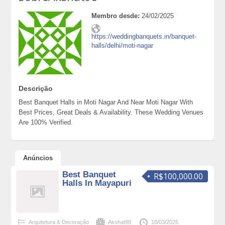
Membro desde:
24/02/2025
https://weddingbanquets.in/banquet-
halls/delhi/moti-nagar
Descrição
Best Banquet Halls in Moti Nagar And Near Moti Nagar With
Best Prices, Great Deals & Availability. These Wedding Venues
Are 100% Verified.
Anúncios
Best Banquet
R$100,000.00
Halls In Mayapuri
Arquitetura & Decoração
Akshat98
18/03/2026