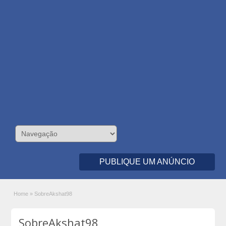
PUBLIQUE UM ANÚNCIO
Home
»
SobreAkshat98
SobreAkshat98