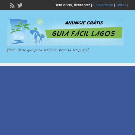
Bem vindo,
Visitante!
[
Cadastre-se
|
Entrar
]
Quem disse que para ser bom, precisa ser pago?