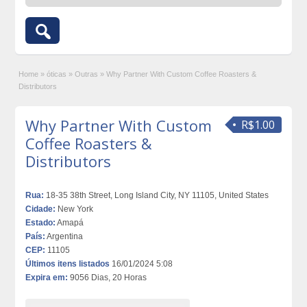
Home
»
óticas
»
Outras
»
Why Partner With Custom Coffee Roasters &
Distributors
Why Partner With Custom
R$1.00
Coffee Roasters &
Distributors
Rua:
18-35 38th Street, Long Island City, NY 11105, United States
Cidade:
New York
Estado:
Amapá
País:
Argentina
CEP:
11105
Últimos itens listados
16/01/2024 5:08
Expira em:
9056 Dias, 20 Horas