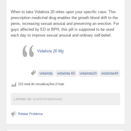
When to take Vidalista 20 relies upon your specific case. This
prescription medicinal drug enables the growth blood drift to the
penis, increasing sexual arousal and preserving an erection. For
guys affected by ED or BPH, this pill is supposed to be used
each day to improve sexual arousal and ordinary self-belief.
Vidalista 20 Mg
vidalista
vidalista 60
vidalista20
vidalista40
222 total de visualizações,0 hoje
LISTING ID:
65463F5FB8B40A60
Relatar Problema