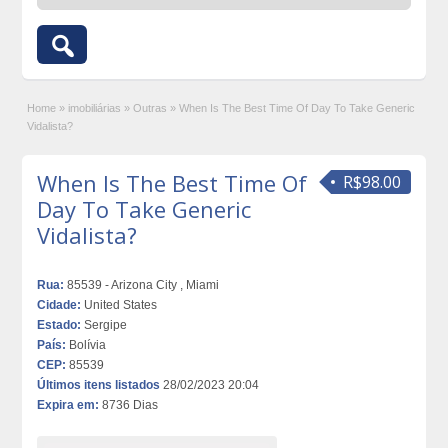
Home
»
imobiliárias
»
Outras
»
When Is The Best Time Of Day To Take Generic
Vidalista?
When Is The Best Time Of
R$98.00
Day To Take Generic
Vidalista?
Rua:
85539 - Arizona City , Miami
Cidade:
United States
Estado:
Sergipe
País:
Bolívia
CEP:
85539
Últimos itens listados
28/02/2023 20:04
Expira em:
8736 Dias